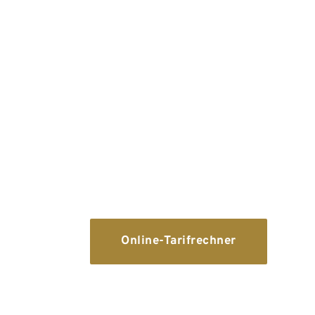
Berufsunfähigkeit
ung
Berufsunfähigkeit ist eines der grö
Lebensrisiken. Jeder 4. Erwerbstätige sche
Rentenalters wegen Krankheit oder Un
Berufsleben aus. Die gesetzliche Erwerbs
bietet in der Regel unzureichenden Schu
Ihre Arbeitskraft ab.
Online-Tarifrechner