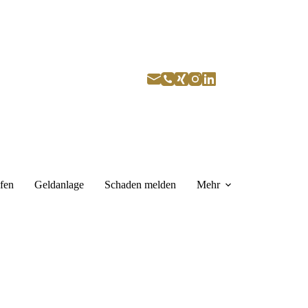
fen
Geldanlage
Schaden melden
Mehr
r rufen Sie gerne zurück
ne stehen wir Ihnen persönlich Rede und 
wort.