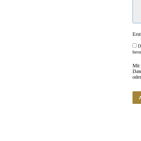
sversicher
Erst
ßten existenziellen 
D
idet vor Erreichen des 
heru
fall aus dem aktiven 
Mit
minderungsrente allein 
Date
tz. Sichern Sie daher 
oder