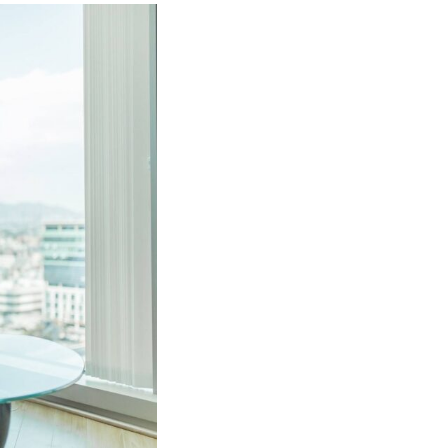
Wir analys
Wir kennen die V
angebotenen Prod
optimale Berufsunf
ganzheitliche und
Ihren Bedürfnissen
Darauf achten wir 
Verzicht auf a
Verzicht auf d
Verkürzter Pr
Nachversicheru
oder Adoption
Leistungen ab
Arbeitsunfähi