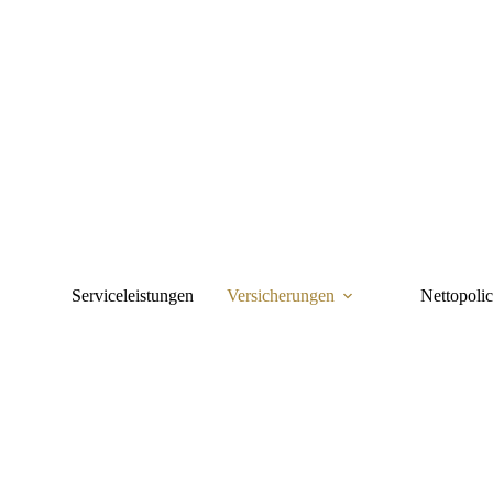
Zum
Inhalt
springen
Serviceleistungen
Versicherungen
Nettopoli