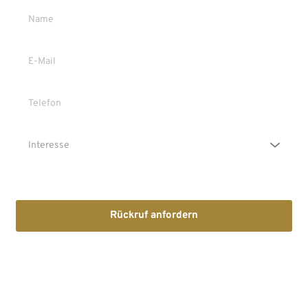
Die Erstinformation habe ich gelesen und heruntergeladen
Rückruf anfordern
Mit dem Absenden stimmen Sie der Verarbeitung Ihrer Daten 
sowie der Kontaktaufnahme per E-Mail, Post oder Telefon zu. 
Erstinformation