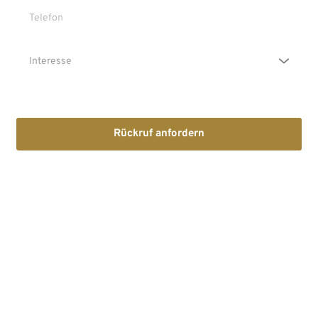
Die Erstinformation habe ich gelesen und heruntergeladen
Rückruf anfordern
Mit dem Absenden stimmen Sie der Verarbeitung Ihrer Daten 
sowie der Kontaktaufnahme per E-Mail, Post oder Telefon zu. 
Erstinformation
Datenschutzhinweise