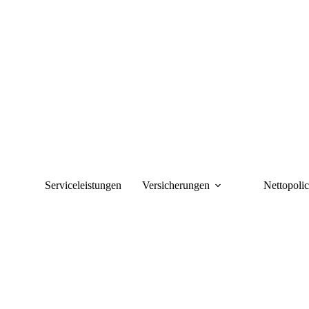
Zum
Inhalt
springen
Serviceleistungen
Versicherungen
Nettopoli