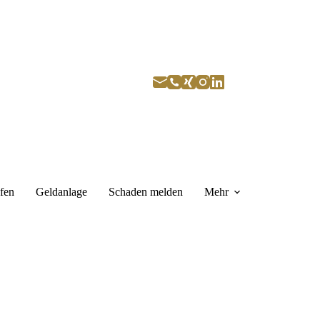
fen
Geldanlage
Schaden melden
Mehr
r rufen Sie gerne zurück
ne stehen wir Ihnen persönlich Rede und 
wort.