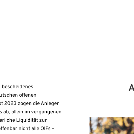
unterm Strich 13,4
Mit 
angenen November knapp 600
Date
rzfristigen Rücknahme der
Tele
Erst
A
e, bescheidenes
eutschen offenen
ust 2023 zogen die Anleger
s ab, allein im vergangenen
rliche Liquidität zur
fenbar nicht alle OIFs –