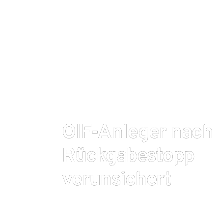
OIF-Anleger nach
Rückgabestopp
verunsichert
Fallende Immobilienpreise, starke Mittelabflüsse,
Die letzten Jahre waren für die deutschen offenen