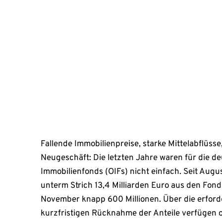
nicht einfach. Seit August 2023 zogen die Anleger 
Milliarden Euro aus den Fonds ab, allein im verg
Millionen. Über die erforderliche Liquidität zur ku
Anteile verfügen offenbar nicht alle OIFs – […]
Februar 28, 2026
Fallende Immobilienpreise, starke Mittelabflüss
Neugeschäft: Die letzten Jahre waren für die d
Immobilienfonds (OIFs) nicht einfach. Seit Aug
unterm Strich 13,4 Milliarden Euro aus den Fond
November knapp 600 Millionen. Über die erforde
kurzfristigen Rücknahme der Anteile verfügen of