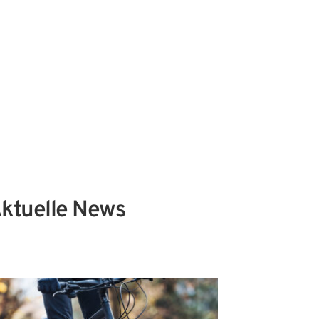
dem Absenden stimmen Sie der Verarbeitung Ihrer 
n sowie der Kontaktaufnahme per E-Mail, Post oder 
fon zu. 
information
Datenschutzhinweise
ktuelle News