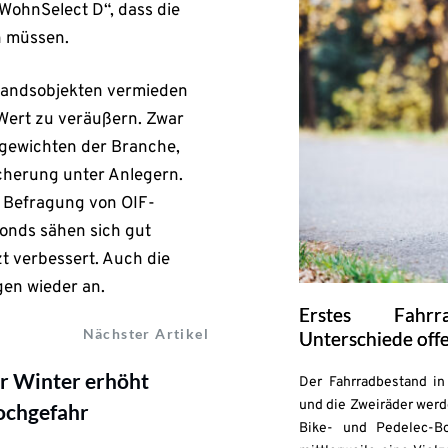
WohnSelect D“, dass die
n müssen.
standsobjekten vermieden
 Wert zu veräußern. Zwar
rgewichten der Branche,
cherung unter Anlegern.
r Befragung von OIF-
onds sähen sich gut
zt verbessert. Auch die
gen wieder an.
Erstes Fahrr
Nächster Artikel
Unterschiede off
r Winter erhöht
Der Fahrradbestand in 
und die Zweiräder werd
ochgefahr
Bike- und Pedelec-B