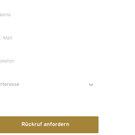
Die Erstinformation habe ich gelesen und
heruntergeladen
Rückruf anfordern