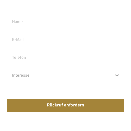
Gerne stehen wir Ihnen persönlich Rede und Antwort.
Die Erstinformation habe ich gelesen und heruntergeladen
Rückruf anfordern
Mit dem Absenden stimmen Sie der Verarbeitung Ihrer Daten 
sowie der Kontaktaufnahme per E-Mail, Post oder Telefon zu. 