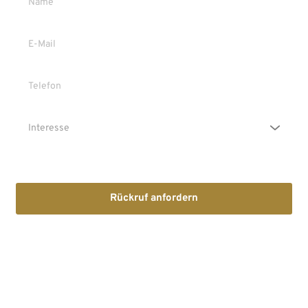
Die Erstinformation habe ich gelesen und heruntergeladen
Rückruf anfordern
Mit dem Absenden stimmen Sie der Verarbeitung Ihrer Daten 
sowie der Kontaktaufnahme per E-Mail, Post oder Telefon zu. 
Erstinformation