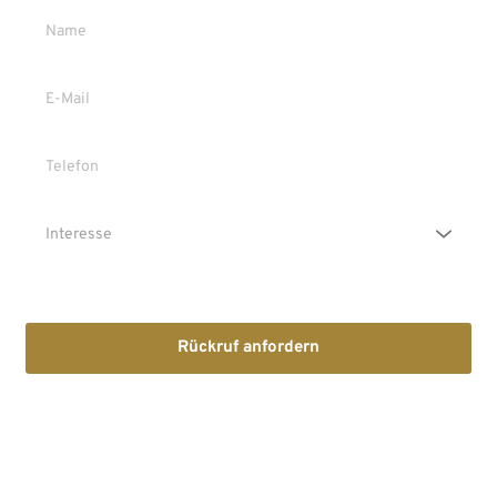
Die Erstinformation habe ich gelesen und heruntergeladen
Rückruf anfordern
Mit dem Absenden stimmen Sie der Verarbeitung Ihrer Daten 
sowie der Kontaktaufnahme per E-Mail, Post oder Telefon zu. 
Erstinformation